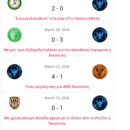
2
-
0
"Στρογγυλοκάθισε" στα play off ο Παύλος Μελάς
March 28, 2026
0
-
3
Με χατ τρικ Λαζαρίδη παλεύει για την απευθείας παραμονή η
Νικόπολη
March 22, 2026
4
-
1
Πολύ μεγάλη νίκη για ΑΜΣ Νικόπολη
March 15, 2026
0
-
1
Με χρυσή αλλαγή Αζούδη έφυγε με το διπλό από το Ρετζίκι η
Νικόπολη