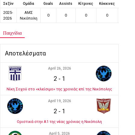
Σεζόν
Ομάδα
Goals
Assists
Κίτρινες
Κόκκινες
Συμμετ
2025-
ΑΜΣ
0
0
0
0
17
2026
Νικόπολη
Παιχνίδια
Αποτελέσματα
April 26, 2026
2
-
1
Νίκη Σοχού στο «κλείσιμο» της χρονιάς επί της Νικόπολης
April 19, 2026
2
-
1
Οριστικά στην Α1 της νέας χρόνιας η Νικόπολη
April 5, 2026