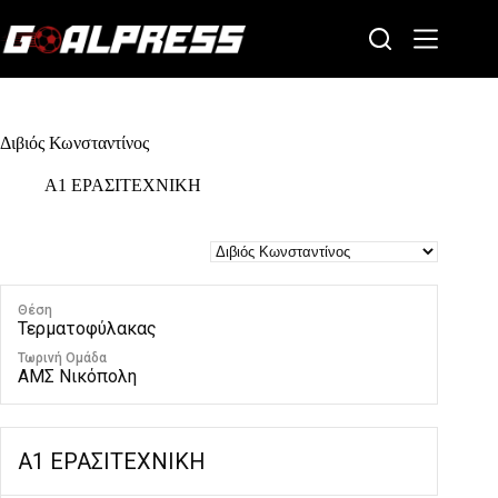
Skip
to
content
Διβιός Κωνσταντίνος
Α1 ΕΡΑΣΙΤΕΧΝΙΚΗ
Θέση
Τερματοφύλακας
Τωρινή Ομάδα
ΑΜΣ Νικόπολη
Α1 ΕΡΑΣΙΤΕΧΝΙΚΗ