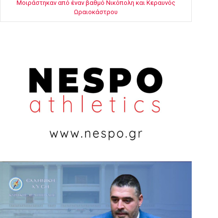
Μοιράστηκαν από έναν βαθμό Νικόπολη και Κεραυνός
Ωραιοκάστρου