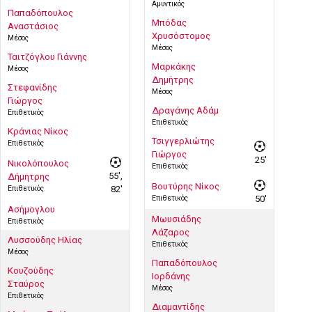
Αμυντικός
Παπαδόπουλος
Μπόδας
Αναστάσιος
Χρυσόστομος
Μέσος
Μέσος
Ταιτζόγλου Γιάννης
Μαρκάκης
Μέσος
Δημήτρης
Στεφανίδης
Μέσος
Γιώργος
Δραγάνης Αδάμ
Επιθετικός
Επιθετικός
Κράνιας Νίκος
Τσιγγερλιώτης
Επιθετικός
Γιώργος
25'
Νικολόπουλος
Επιθετικός
55',
Δήμητρης
Βουτύρης Νίκος
Επιθετικός
82'
Επιθετικός
50'
Ασήμογλου
Μωυσιάδης
Επιθετικός
Λάζαρος
Λυσσούδης Ηλίας
Επιθετικός
Μέσος
Παπαδόπουλος
Κουζούδης
Ιορδάνης
Σταύρος
Μέσος
Επιθετικός
Διαμαντίδης