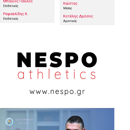
Μπάγιος Παύλος
Κώστας
Επιθετικός
Μέσος
Ραφαελίδης Κ.
Κοτέλης Δρόσος
Επιθετικός
Αμυντικός