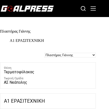
Skip
to
content
Πλαστήρας Γιάννης
Α1 ΕΡΑΣΙΤΕΧΝΙΚΗ
Θέση
Τερματοφύλακας
Τωρινή Ομάδα
ΑΣ Νεάπολης
Α1 ΕΡΑΣΙΤΕΧΝΙΚΗ