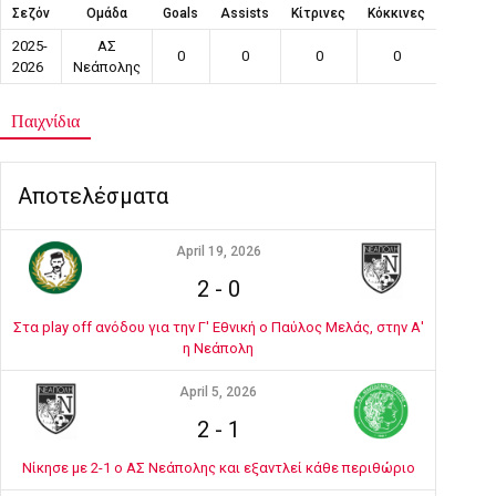
Σεζόν
Ομάδα
Goals
Assists
Κίτρινες
Κόκκινες
Συμμετ
2025-
ΑΣ
0
0
0
0
26
2026
Νεάπολης
Παιχνίδια
Αποτελέσματα
April 19, 2026
2
-
0
Στα play off ανόδου για την Γ' Εθνική ο Παύλος Μελάς, στην Α'
η Νεάπολη
April 5, 2026
2
-
1
Νίκησε με 2-1 ο ΑΣ Νεάπολης και εξαντλεί κάθε περιθώριο