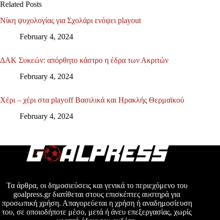
Related Posts
Νίκη ψυχολογίας για Σχολάρι ενόψει playout
February 4, 2024
ΔΑΚ Συκεών: απόρθητο κάστρο η έδρα των Ακριτών
February 4, 2024
Χέρι – χέρι στα playoff Βασιλικά και Ηρακλής Θερμαϊκού
February 4, 2024
Τα άρθρα, οι δημοσιεύσεις και γενικά το περιεχόμενο του
goalpress.gr διατίθεται στους επισκέπτες αυστηρά για
προσωπική χρήση. Απαγορεύεται η χρήση ή αναδημοσίευση
του, σε οποιοδήποτε μέσο, μετά ή άνευ επεξεργασίας, χωρίς