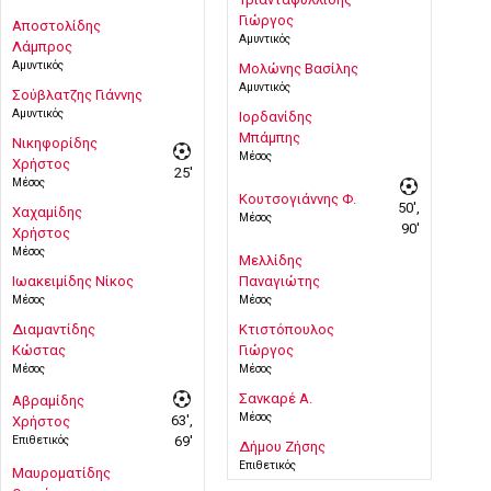
Γιώργος
Αποστολίδης
Αμυντικός
Λάμπρος
Αμυντικός
Μολώνης Βασίλης
Αμυντικός
Σούβλατζης Γιάννης
Αμυντικός
Ιορδανίδης
Μπάμπης
Νικηφορίδης
Μέσος
Χρήστος
25'
Μέσος
Κουτσογιάννης Φ.
50',
Χαχαμίδης
Μέσος
90'
Χρήστος
Μέσος
Μελλίδης
Ιωακειμίδης Νίκος
Παναγιώτης
Μέσος
Μέσος
Διαμαντίδης
Κτιστόπουλος
Κώστας
Γιώργος
Μέσος
Μέσος
Σανκαρέ Α.
Αβραμίδης
Μέσος
63',
Χρήστος
Επιθετικός
69'
Δήμου Ζήσης
Επιθετικός
Μαυροματίδης