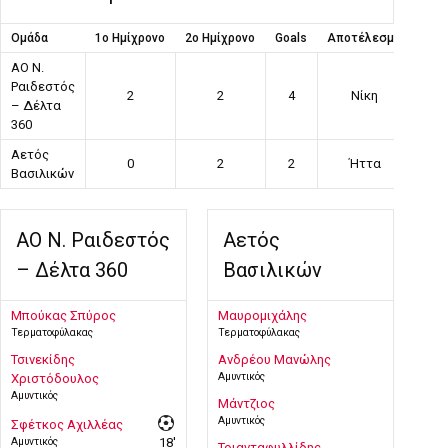
Ομάδα
1ο Ημίχρονο
2ο Ημίχρονο
Goals
Αποτέλεσμα
ΑΟ Ν.
Ραιδεστός
2
2
4
Νίκη
– Δέλτα
360
Αετός
0
2
2
Ήττα
Βασιλικών
ΑΟ Ν. Ραιδεστός
Αετός
– Δέλτα 360
Βασιλικών
Μπούκας Σπύρος
Μαυρομιχάλης
Τερματοφύλακας
Τερματοφύλακας
Τσινεκίδης
Ανδρέου Μανώλης
Αμυντικός
Χριστόδουλος
Αμυντικός
Μάντζιος
Αμυντικός
Σφέτκος Αχιλλέας
Αμυντικός
18'
Τριανταφυλλίδης