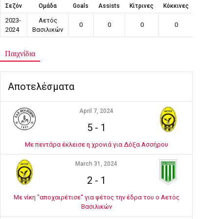
Σεζόν
Ομάδα
Goals
Assists
Κίτρινες
Κόκκινες
Συμμετ
2023-
Αετός
0
0
0
0
1
2024
Βασιλικών
Παιχνίδια
Αποτελέσματα
April 7, 2024
5
-
1
Με πεντάρα έκλεισε η χρονιά για Δόξα Ασσήρου
March 31, 2024
2
-
1
Με νίκη "αποχαιρέτισε" για φέτος την έδρα του ο Αετός
Βασιλικών