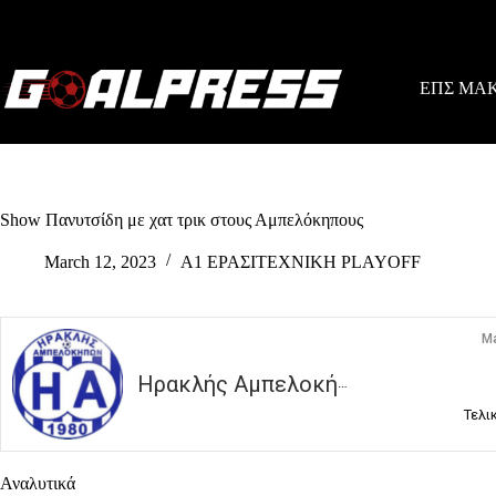
Skip
to
content
ΕΠΣ ΜΑ
Show Πανυτσίδη με χατ τρικ στους Αμπελόκηπους
March 12, 2023
Α1 ΕΡΑΣΙΤΕΧΝΙΚΗ PLAYOFF
Ma
Ηρακλής Αμπελοκήπων
Τελι
Αναλυτικά