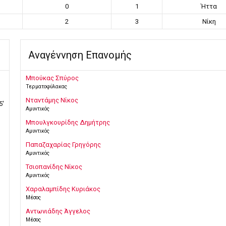
0
1
Ήττα
2
3
Νίκη
Αναγέννηση Επανομής
Μπούκας Σπύρος
Τερματοφύλακας
Νταντάμης Νίκος
5'
Αμυντικός
Μπουλγκουρίδης Δημήτρης
Αμυντικός
Παπαζαχαρίας Γρηγόρης
Αμυντικός
Τσιοπανίδης Νίκος
Αμυντικός
Χαραλαμπίδης Κυριάκος
Μέσος
Αντωνιάδης Άγγελος
Μέσος