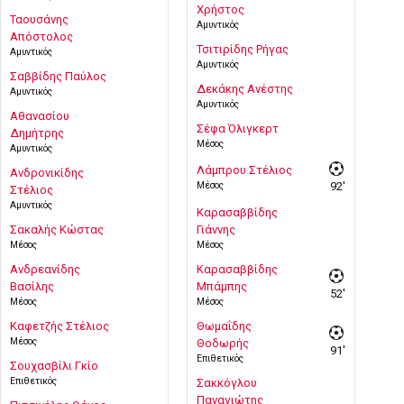
Χρήστος
Ταουσάνης
Αμυντικός
Απόστολος
Τσιτιρίδης Ρήγας
Αμυντικός
Αμυντικός
Σαββίδης Παύλος
Δεκάκης Ανέστης
Αμυντικός
Αμυντικός
Αθανασίου
Σέφα Όλιγκερτ
Δημήτρης
Μέσος
Αμυντικός
Λάμπρου Στέλιος
Ανδρονικίδης
Μέσος
92'
Στέλιος
Αμυντικός
Καρασαββίδης
Σακαλής Κώστας
Γιάννης
Μέσος
Μέσος
Ανδρεανίδης
Καρασαββίδης
Βασίλης
Μπάμπης
52'
Μέσος
Μέσος
Καφετζής Στέλιος
Θωμαΐδης
Μέσος
Θοδωρής
91'
Επιθετικός
Σουχασβίλι Γκίο
Επιθετικός
Σακκόγλου
Παναγιώτης