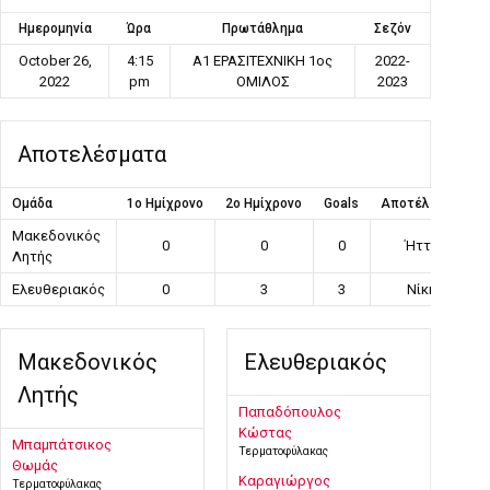
Ημερομηνία
Ώρα
Πρωτάθλημα
Σεζόν
October 26,
4:15
Α1 ΕΡΑΣΙΤΕΧΝΙΚΗ 1ος
2022-
2022
pm
ΟΜΙΛΟΣ
2023
Αποτελέσματα
Ομάδα
1ο Ημίχρονο
2ο Ημίχρονο
Goals
Αποτέλεσμα
Μακεδονικός
0
0
0
Ήττα
Λητής
Ελευθεριακός
0
3
3
Νίκη
Μακεδονικός
Ελευθεριακός
Λητής
Παπαδόπουλος
Κώστας
Μπαμπάτσικος
Τερματοφύλακας
Θωμάς
Καραγιώργος
Τερματοφύλακας