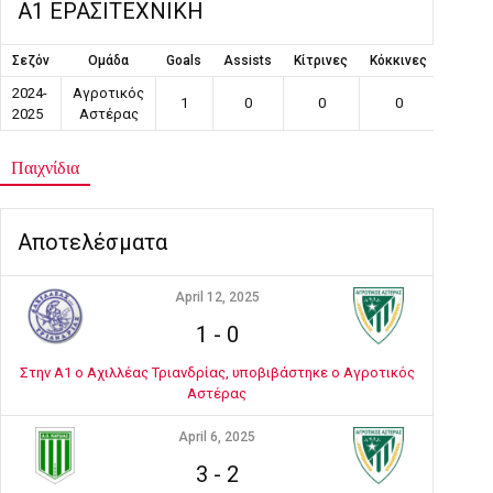
Α1 ΕΡΑΣΙΤΕΧΝΙΚΗ
Σεζόν
Ομάδα
Goals
Assists
Κίτρινες
Κόκκινες
Συμμε
2024-
Αγροτικός
1
0
0
0
2
2025
Αστέρας
Παιχνίδια
Αποτελέσματα
April 12, 2025
1
-
0
Στην Α1 ο Αχιλλέας Τριανδρίας, υποβιβάστηκε ο Αγροτικός
Αστέρας
April 6, 2025
3
-
2