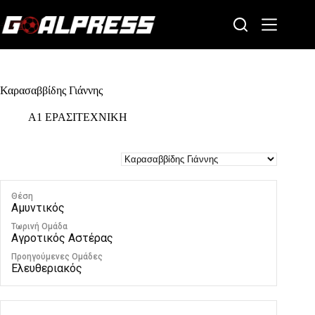
Skip
to
content
Καρασαββίδης Γιάννης
Α1 ΕΡΑΣΙΤΕΧΝΙΚΗ
Θέση
Αμυντικός
Τωρινή Ομάδα
Αγροτικός Αστέρας
Προηγούμενες Ομάδες
Ελευθεριακός