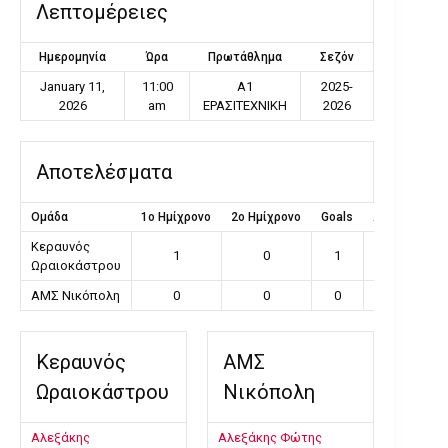
Λεπτομέρειες
Ημερομηνία
Ώρα
Πρωτάθλημα
Σεζόν
January 11,
11:00
Α1
2025-
2026
am
ΕΡΑΣΙΤΕΧΝΙΚΗ
2026
Αποτελέσματα
Ομάδα
1ο Ημίχρονο
2ο Ημίχρονο
Goals
Αποτέλεσμα
Κεραυνός
1
0
1
Νίκη
Ωραιοκάστρου
ΑΜΣ Νικόπολη
0
0
0
Ήττα
Κεραυνός
ΑΜΣ
Ωραιοκάστρου
Νικόπολη
Αλεξάκης
Αλεξάκης Φώτης