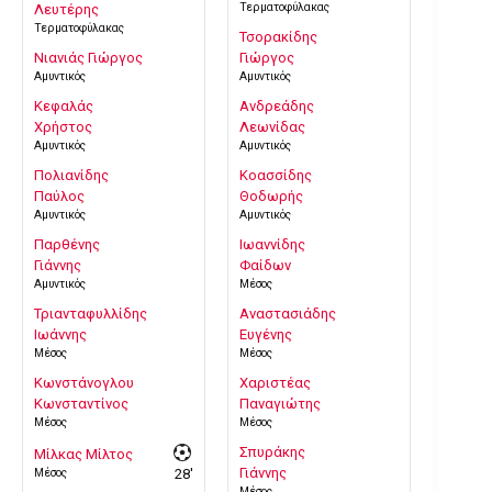
Τερματοφύλακας
Λευτέρης
Τερματοφύλακας
Τσορακίδης
Νιανιάς Γιώργος
Γιώργος
Αμυντικός
Αμυντικός
Κεφαλάς
Ανδρεάδης
Χρήστος
Λεωνίδας
Αμυντικός
Αμυντικός
Πολιανίδης
Κοασσίδης
Παύλος
Θοδωρής
Αμυντικός
Αμυντικός
Παρθένης
Ιωαννίδης
Γιάννης
Φαίδων
Αμυντικός
Μέσος
Τριανταφυλλίδης
Αναστασιάδης
Ιωάννης
Ευγένης
Μέσος
Μέσος
Κωνστάνογλου
Χαριστέας
Κωνσταντίνος
Παναγιώτης
Μέσος
Μέσος
Σπυράκης
Μίλκας Μίλτος
Γιάννης
Μέσος
28'
Μέσος