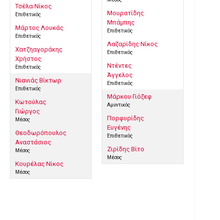
Τσέλα Νίκος
Μουρατίδης
Επιθετικός
Μπάμπης
Μάρτος Λουκάς
Επιθετικός
Επιθετικός
Λαζαρίδης Νίκος
Χατζηαγοράκης
Επιθετικός
Χρήστος
Ντέντες
Επιθετικός
Άγγελος
Νιανιάς Βίκτωρ
Επιθετικός
Επιθετικός
Μάρκου Γιόζεφ
Κωτούλας
Αμυντικός
Γιώργος
Πορφυρίδης
Μέσος
Ευγένης
Θεοδωρόπουλος
Επιθετικός
Αναστάσιος
Ζιρίδης Βίτο
Μέσος
Μέσος
Κουρέλας Νίκος
Μέσος