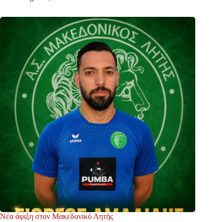
Νέα άφιξη στον Μακεδονικό Λητής