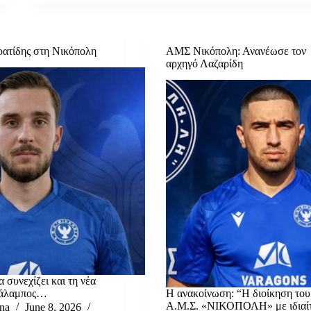
ατίδης στη Νικόπολη
ΑΜΣ Νικόπολη: Ανανέωσε τον
αρχηγό Λαζαρίδη
 συνεχίζει και τη νέα
ράλαμπος…
Η ανακοίνωση: “Η διοίκηση του
Α.Μ.Σ. «ΝΙΚΟΠΟΛΗ» με ιδιαί
na
June 8, 2026