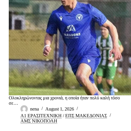
Ολοκληρώνοντας μια χρονιά, η οποία ήταν πολύ καλή τόσο
σε…
nena
August 1, 2026
Α1 ΕΡΑΣΙΤΕΧΝΙΚΗ
/
ΕΠΣ ΜΑΚΕΔΟΝΙΑΣ
ΑΜΣ ΝΙΚΟΠΟΛΗ