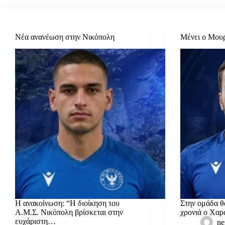
Νέα ανανέωση στην Νικόπολη
Μένει ο Μουρ
Η ανακοίνωση: “Η διοίκηση του
Στην ομάδα θα
Α.Μ.Σ. Νικόπολη βρίσκεται στην
χρονιά ο Χα
ευχάριστη…
ne