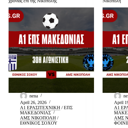
χρονιάς επί της Νικόπολης
Νικόπολη
nena
ne
April 26, 2026
April 1
Α1 ΕΡΑΣΙΤΕΧΝΙΚΗ
/
ΕΠΣ
Α1 ΕΡ
ΜΑΚΕΔΟΝΙΑΣ
ΜΑΚΕ
ΑΜΣ ΝΙΚΟΠΟΛΗ
/
ΑΜΣ 
ΕΘΝΙΚΟΣ ΣΟΧΟΥ
ΦΟΙΝΙ