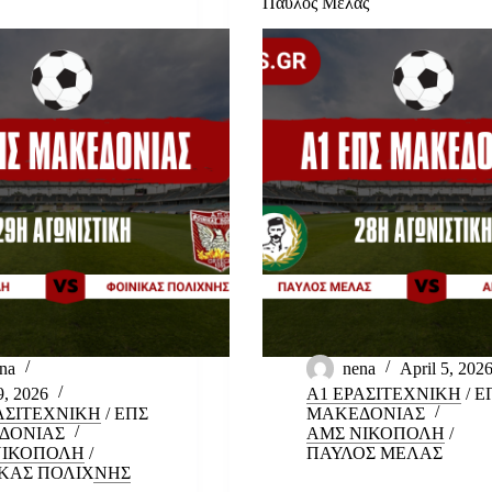
Παύλος Μελάς
na
nena
April 5, 202
9, 2026
Α1 ΕΡΑΣΙΤΕΧΝΙΚΗ
/
Ε
ΑΣΙΤΕΧΝΙΚΗ
/
ΕΠΣ
ΜΑΚΕΔΟΝΙΑΣ
ΔΟΝΙΑΣ
ΑΜΣ ΝΙΚΟΠΟΛΗ
/
ΝΙΚΟΠΟΛΗ
/
ΠΑΥΛΟΣ ΜΕΛΑΣ
ΚΑΣ ΠΟΛΙΧΝΗΣ