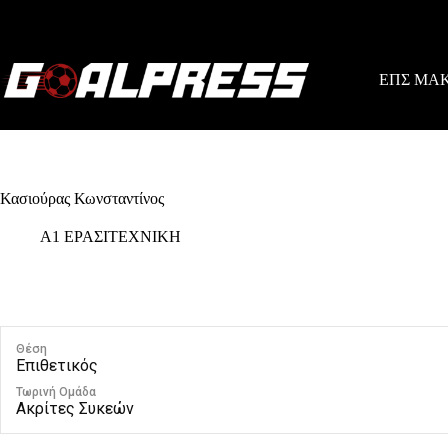
Skip
to
content
ΕΠΣ ΜΑ
Κασιούρας Κωνσταντίνος
Α1 ΕΡΑΣΙΤΕΧΝΙΚΗ
Θέση
Επιθετικός
Τωρινή Ομάδα
Ακρίτες Συκεών