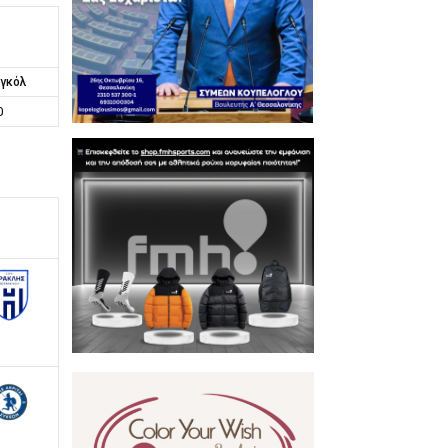
γκόλ
0