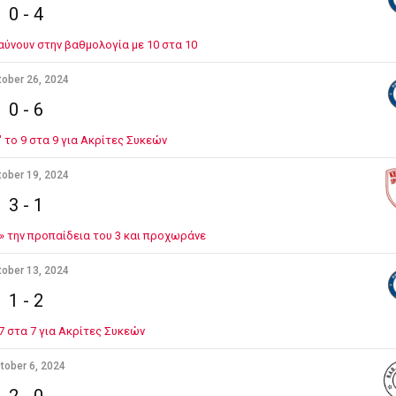
0
-
4
αύνουν στην βαθμολογία με 10 στα 10
ober 26, 2024
0
-
6
 το 9 στα 9 για Ακρίτες Συκεών
ober 19, 2024
3
-
1
» την προπαίδεια του 3 και προχωράνε
ober 13, 2024
1
-
2
7 στα 7 για Ακρίτες Συκεών
tober 6, 2024