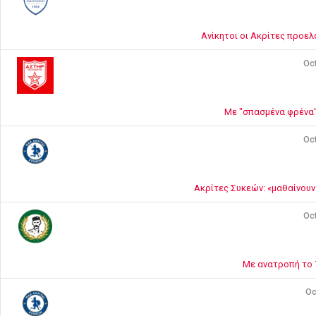
Ανίκητοι οι Ακρίτες προελ
Oct
Με "σπασμένα φρένα"
Oct
Ακρίτες Συκεών: «μαθαίνουν
Oct
Με ανατροπή το 
Oc