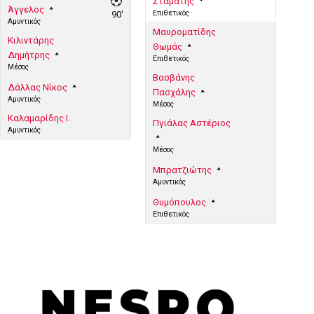
Σταμάτης
Άγγελος
Επιθετικός
90'
Αμυντικός
Μαυροματίδης
Κιλιντάρης
Θωμάς
Δημήτρης
Επιθετικός
Μέσος
Βασβάνης
Δάλλας Νίκος
Πασχάλης
Αμυντικός
Μέσος
Καλαμαρίδης Ι.
Πγιάλας Αστέριος
Αμυντικός
Μέσος
Μπρατζιώτης
Αμυντικός
Θυμόπουλος
Επιθετικός