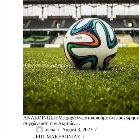
ΑΝΑΚΟΙΝΩΣΗ Με χαρά γνωστοποιούμε ότι προχώρησε
συγχώνευση των Ακριτών…
nena
August 3, 2023
ΕΠΣ ΜΑΚΕΔΟΝΙΑΣ