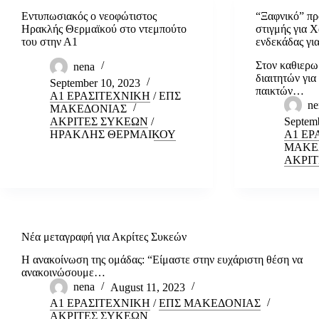
Εντυπωσιακός ο νεοφώτιστος
“Ξαφνικό” πρ
Ηρακλής Θερμαϊκού στο ντεμπούτο
στιγμής για Χ
του στην Α1
ενδεκάδας για
Στον καθιερω
nena
διαιτητών για
September 10, 2023
παικτών…
Α1 ΕΡΑΣΙΤΕΧΝΙΚΗ
/
ΕΠΣ
ne
ΜΑΚΕΔΟΝΙΑΣ
ΑΚΡΙΤΕΣ ΣΥΚΕΩΝ
/
Septemb
ΗΡΑΚΛΗΣ ΘΕΡΜΑΙΚΟΥ
Α1 ΕΡ
ΜΑΚΕ
ΑΚΡΙΤ
Νέα μεταγραφή για Ακρίτες Συκεών
Η ανακοίνωση της ομάδας: “Είμαστε στην ευχάριστη θέση να
ανακοινώσουμε…
nena
August 11, 2023
Α1 ΕΡΑΣΙΤΕΧΝΙΚΗ
/
ΕΠΣ ΜΑΚΕΔΟΝΙΑΣ
ΑΚΡΙΤΕΣ ΣΥΚΕΩΝ