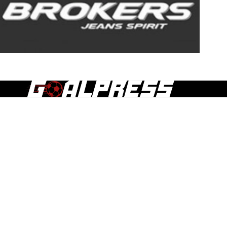
Τα άρθρα, οι δημοσιεύσεις και γενικά το περιεχόμενο του
goalpress.gr διατίθεται στους επισκέπτες αυστηρά για
προσωπική χρήση. Απαγορεύεται η χρήση ή αναδημοσίευση
του, σε οποιοδήποτε μέσο, μετά ή άνευ επεξεργασίας, χωρίς
γραπτή άδεια του εκδότη.