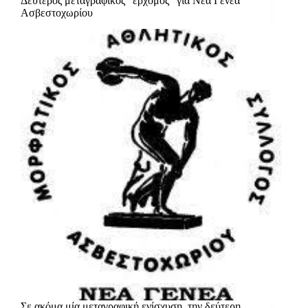
Δεύτερος μεταγραφικός “ερχομός” για Νέα Γενεά
Ασβεστοχωρίου
Σε ακόμα μία μεταγραφική ενίσχυση ,την δεύτερη