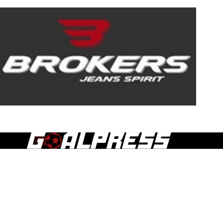
Τα άρθρα, οι δημοσιεύσεις και γενικά το περιεχόμενο του
goalpress.gr διατίθεται στους επισκέπτες αυστηρά για
προσωπική χρήση. Απαγορεύεται η χρήση ή αναδημοσίευση
του, σε οποιοδήποτε μέσο, μετά ή άνευ επεξεργασίας, χωρίς
γραπτή άδεια του εκδότη.