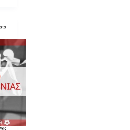
ατα
νας