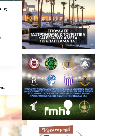
ους
/
νια