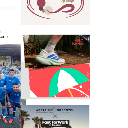
ι
λλου