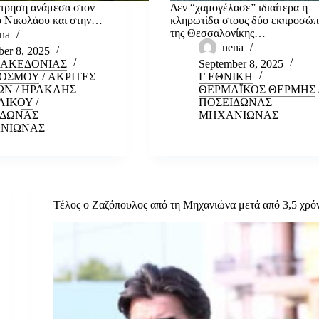
τρηση ανάμεσα στον
Δεν “χαμογέλασε” ιδιαίτερα η
υ Νικολάου και στην…
κληρωτίδα στους δύο εκπροσώπ
της Θεσσαλονίκης…
na
nena
er 8, 2025
ΜΑΚΕΔΟΝΙΑΣ
September 8, 2025
ΥΟΣΜΟΥ
/
ΑΚΡΙΤΕΣ
Γ ΕΘΝΙΚΗ
ΩΝ
/
ΗΡΑΚΛΗΣ
ΘΕΡΜΑΪΚΟΣ ΘΕΡΜΗΣ
ΑΙΚΟΥ
/
ΠΟΣΕΙΔΩΝΑΣ
ΙΔΩΝΑΣ
ΜΗΧΑΝΙΩΝΑΣ
ΝΙΩΝΑΣ
Τέλος ο Ζαζόπουλος από τη Μηχανιώνα μετά από 3,5 χρό