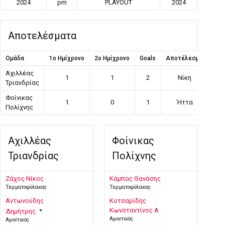
2024
pm
PLAYOUT
2024
Αποτελέσματα
Ομάδα
1ο Ημίχρονο
2ο Ημίχρονο
Goals
Αποτέλεσμα
Αχιλλέας
1
1
2
Νίκη
Τριανδρίας
Φοίνικας
1
0
1
Ήττα
Πολίχνης
Αχιλλέας
Φοίνικας
Τριανδρίας
Πολίχνης
Ζάχος Νίκος
Κάμπας Θανάσης
Τερματοφύλακας
Τερματοφύλακας
Αντωνούδης
Κοτσαρίδης
Κωνσταντίνος Α
Δημήτρης
Αμυντικός
Αμυντικός