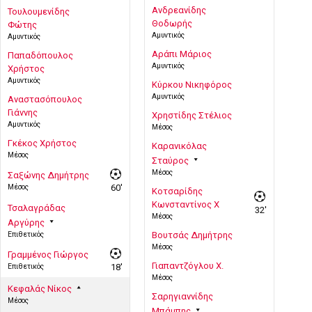
Ανδρεανίδης
Τουλουμενίδης
Θοδωρής
Φώτης
Αμυντικός
Αμυντικός
Αράπι Μάριος
Παπαδόπουλος
Αμυντικός
Χρήστος
Αμυντικός
Κύρκου Νικηφόρος
Αμυντικός
Αναστασόπουλος
Γιάννης
Χρηστίδης Στέλιος
Αμυντικός
Μέσος
Γκέκος Χρήστος
Καρανικόλας
Μέσος
Σταύρος
Μέσος
Σαξώνης Δημήτρης
Μέσος
60'
Κοτσαρίδης
Κωνσταντίνος Χ
Τσαλαγράδας
32'
Μέσος
Αργύρης
Επιθετικός
Βουτσάς Δημήτρης
Μέσος
Γραμμένος Γιώργος
Γιαπαντζόγλου Χ.
Επιθετικός
18'
Μέσος
Κεφαλάς Νίκος
Σαρηγιαννίδης
Μέσος
Μπάμπης