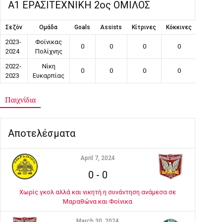
Α1 ΕΡΑΣΙΤΕΧΝΙΚΗ 2ος ΟΜΙΛΟΣ
Σεζόν
Ομάδα
Goals
Assists
Κίτρινες
Κόκκινες
Συμμε
2023-
Φοίνικας
0
0
0
0
1
2024
Πολίχνης
2022-
Νίκη
0
0
0
0
1
2023
Ευκαρπίας
Παιχνίδια
Αποτελέσματα
April 7, 2024
0
-
0
Χωρίς γκολ αλλά και νικητή η συνάντηση ανάμεσα σε
Μαραθώνα και Φοίνικα
March 30, 2024