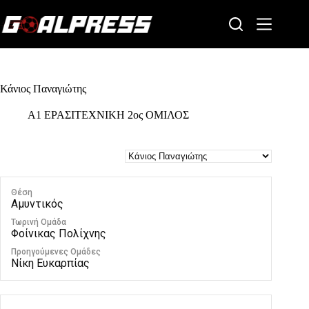
Skip
to
content
Κάνιος Παναγιώτης
Α1 ΕΡΑΣΙΤΕΧΝΙΚΗ 2ος ΟΜΙΛΟΣ
Θέση
Αμυντικός
Τωρινή Ομάδα
Φοίνικας Πολίχνης
Προηγούμενες Ομάδες
Νίκη Ευκαρπίας