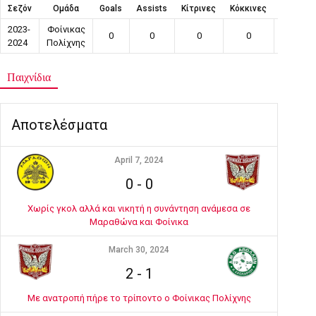
Σεζόν
Ομάδα
Goals
Assists
Κίτρινες
Κόκκινες
Συμμετο
2023-
Φοίνικας
0
0
0
0
15
2024
Πολίχνης
Παιχνίδια
Αποτελέσματα
April 7, 2024
0
-
0
Χωρίς γκολ αλλά και νικητή η συνάντηση ανάμεσα σε
Μαραθώνα και Φοίνικα
March 30, 2024
2
-
1
Με ανατροπή πήρε το τρίποντο ο Φοίνικας Πολίχνης