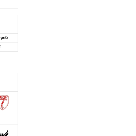
γκόλ
0