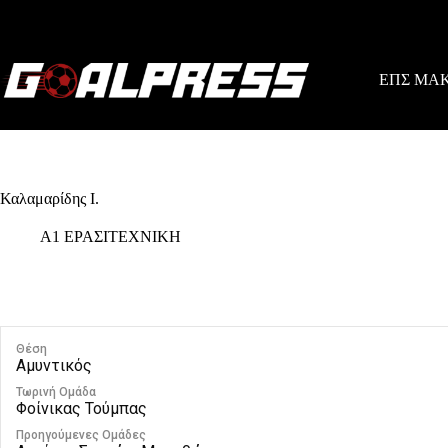
Skip
to
content
ΕΠΣ ΜΑ
Καλαμαρίδης Ι.
Α1 ΕΡΑΣΙΤΕΧΝΙΚΗ
Θέση
Αμυντικός
Τωρινή Ομάδα
Φοίνικας Τούμπας
Προηγούμενες Ομάδες