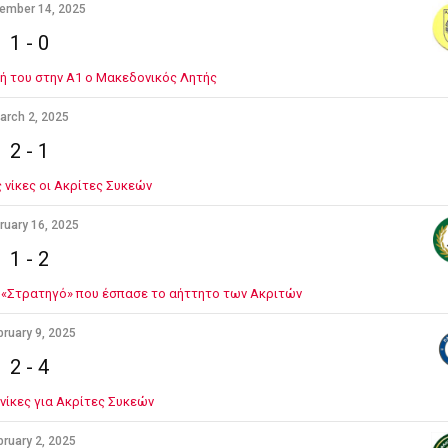
ember 14, 2025
1
-
0
ή του στην Α1 ο Μακεδονικός Λητής
arch 2, 2025
2
-
1
 νίκες οι Ακρίτες Συκεών
ruary 16, 2025
1
-
2
ν «Στρατηγό» που έσπασε το αήττητο των Ακριτών
bruary 9, 2025
2
-
4
 νίκες για Ακρίτες Συκεών
bruary 2, 2025