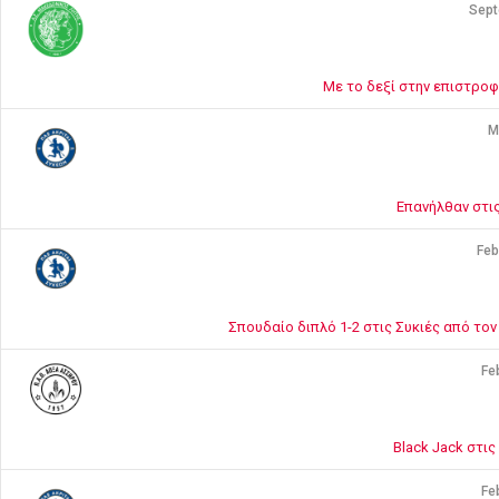
Sept
Με το δεξί στην επιστροφ
M
Επανήλθαν στις
Feb
Σπουδαίο διπλό 1-2 στις Συκιές από το
Fe
Black Jack στις
Fe