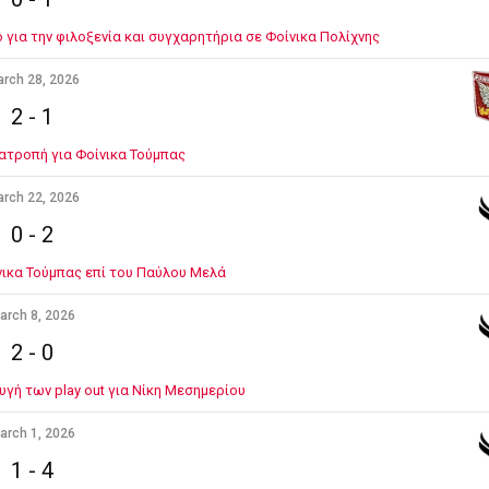
 για την φιλοξενία και συγχαρητήρια σε Φοίνικα Πολίχνης
rch 28, 2026
2
-
1
νατροπή για Φοίνικα Τούμπας
rch 22, 2026
0
-
2
νικα Τούμπας επί του Παύλου Μελά
arch 8, 2026
2
-
0
υγή των play out για Νίκη Μεσημερίου
arch 1, 2026
1
-
4