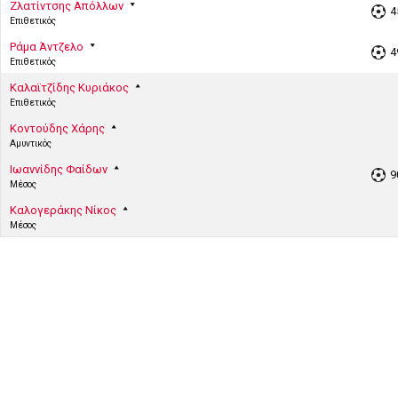
Ζλατίντσης Απόλλων
4
Επιθετικός
Ράμα Άντζελο
4
Επιθετικός
Καλαϊτζίδης Κυριάκος
Επιθετικός
Κοντούδης Χάρης
Αμυντικός
Ιωαννίδης Φαίδων
9
Μέσος
Καλογεράκης Νίκος
Μέσος