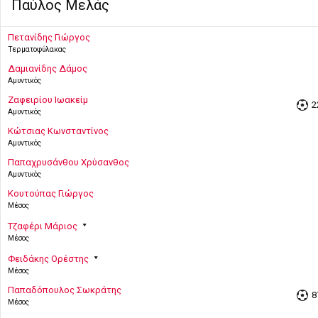
Παύλος Μελάς
Πετανίδης Γιώργος
Τερματοφύλακας
Δαμιανίδης Δάμος
Αμυντικός
Ζαφειρίου Ιωακείμ
2
Αμυντικός
Κώτσιας Κωνσταντίνος
Αμυντικός
Παπαχρυσάνθου Χρύσανθος
Αμυντικός
Κουτούπας Γιώργος
Μέσος
Τζαφέρι Μάριος
Μέσος
Φειδάκης Ορέστης
Μέσος
Παπαδόπουλος Σωκράτης
8
Μέσος