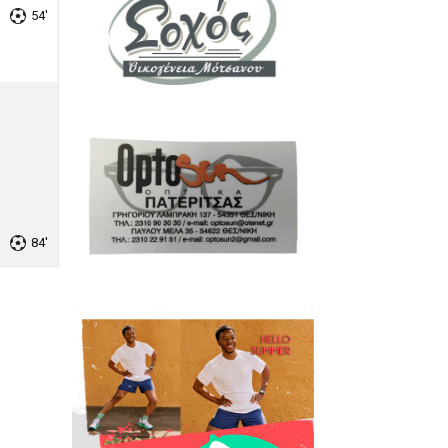
54'
84'