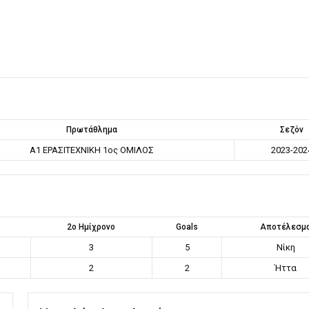
Πρωτάθλημα
Σεζόν
Α1 ΕΡΑΣΙΤΕΧΝΙΚΗ 1ος ΟΜΙΛΟΣ
2023-202
2ο Ημίχρονο
Goals
Αποτέλεσμ
3
5
Νίκη
2
2
Ήττα