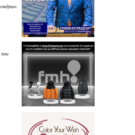
ελοκήπων.
ό που