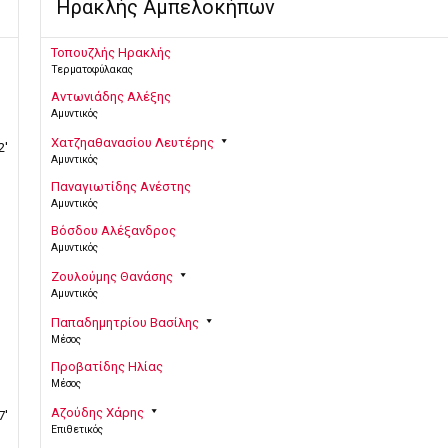
Ηρακλής Αμπελοκήπων
Τοπουζλής Ηρακλής
Τερματοφύλακας
Αντωνιάδης Αλέξης
Αμυντικός
Χατζηαθανασίου Λευτέρης
2'
Αμυντικός
Παναγιωτίδης Ανέστης
Αμυντικός
Βόσδου Αλέξανδρος
Αμυντικός
Ζουλούμης Θανάσης
Αμυντικός
Παπαδημητρίου Βασίλης
Μέσος
Προβατίδης Ηλίας
Μέσος
Αζούδης Χάρης
7'
Επιθετικός