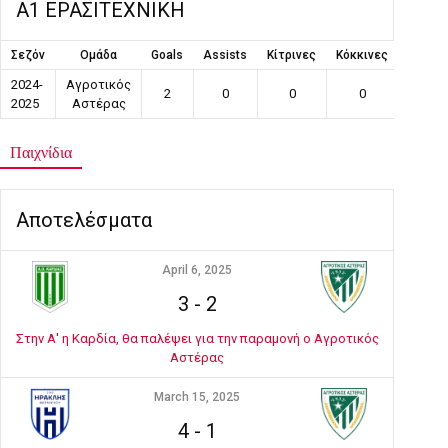
Α1 ΕΡΑΣΙΤΕΧΝΙΚΗ
Σεζόν
Ομάδα
Goals
Assists
Κίτρινες
Κόκκινες
Συμμε
2024-
Αγροτικός
2
0
0
0
1
2025
Αστέρας
Παιχνίδια
Αποτελέσματα
April 6, 2025
3
-
2
Στην Α' η Καρδία, θα παλέψει για την παραμονή ο Αγροτικός
Αστέρας
March 15, 2025
4
-
1