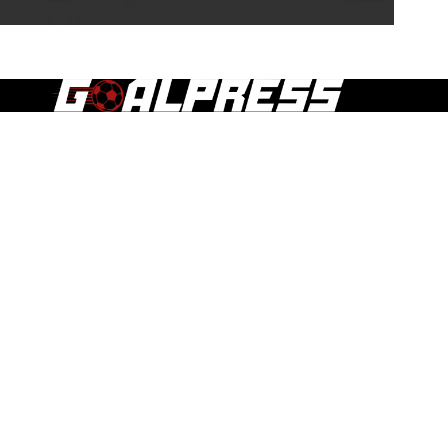
Τα άρθρα, οι δημοσιεύσεις και γενικά το περιεχόμενο του
goalpress.gr διατίθεται στους επισκέπτες αυστηρά για
προσωπική χρήση. Απαγορεύεται η χρήση ή αναδημοσίευση
του, σε οποιοδήποτε μέσο, μετά ή άνευ επεξεργασίας, χωρίς
γραπτή άδεια του εκδότη.
ΕΠΣ ΜΑΚΕΔΟΝΙΑΣ
Α1 ΕΡΑΣΙΤΕΧΝΙΚΗ
Α ΕΡΑΣΙΤΕΧΝΙΚΗ
Β ΕΡΑΣΙΤΕΧΝΙΚΗ