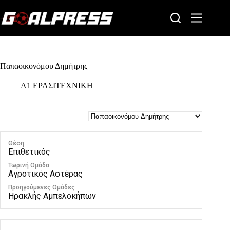
Skip
to
content
Παπαοικονόμου Δημήτρης
Α1 ΕΡΑΣΙΤΕΧΝΙΚΗ
Θέση
Επιθετικός
Τωρινή Ομάδα
Αγροτικός Αστέρας
Προηγούμενες Ομάδες
Ηρακλής Αμπελοκήπων