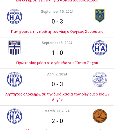
Με 6-1 ήρθε η 2η νίκη για ΑΟΚ Αγίου Αθανασίου
September 15, 2024
0
-
3
Πανηγύρισε την πρώτη του νίκη ο Ορφέας Σουρωτής
September 8, 2024
1
-
0
Πρώτη νίκη μέσα στο γήπεδο για Εθνικό Σοχού
April 7, 2024
0
-
3
Αήττητος ολοκλήρωσε την διαδικασία των play out ο Ιάσων
Αυγής
March 30, 2024
2
-
0