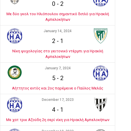
0
-
2
Με δύο γκολ του Ηλιόπουλου σημαντικό διπλό για Ηρακλή
Αμπελοκήπων
January 14, 2024
2
-
1
Νίκη ψυχολογίας στο γειτονικό ντέρμπι για Ηρακλή
Αμπελοκήπων
January 7, 2024
5
-
2
Αήττητος εντός και 2ος παρέμεινε ο Παύλος Μελάς
December 17, 2023
4
-
1
Με χατ τρικ Αζούδη 2η σερί νίκη για Ηρακλή Αμπελοκήπων