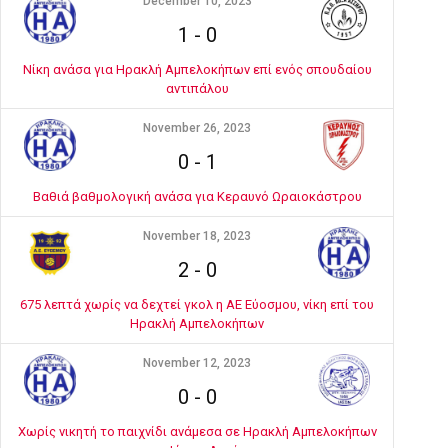
December 10, 2023
1
-
0
Νίκη ανάσα για Ηρακλή Αμπελοκήπων επί ενός σπουδαίου
αντιπάλου
November 26, 2023
0
-
1
Βαθιά βαθμολογική ανάσα για Κεραυνό Ωραιοκάστρου
November 18, 2023
2
-
0
675 λεπτά χωρίς να δεχτεί γκολ η ΑΕ Εύοσμου, νίκη επί του
Ηρακλή Αμπελοκήπων
November 12, 2023
0
-
0
Χωρίς νικητή το παιχνίδι ανάμεσα σε Ηρακλή Αμπελοκήπων