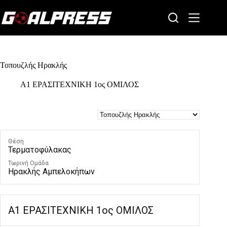
Skip
to
content
Τοπουζλής Ηρακλής
Α1 ΕΡΑΣΙΤΕΧΝΙΚΗ 1ος ΟΜΙΛΟΣ
Θέση
Τερματοφύλακας
Τωρινή Ομάδα
Ηρακλής Αμπελοκήπων
Α1 ΕΡΑΣΙΤΕΧΝΙΚΗ 1ος ΟΜΙΛΟΣ