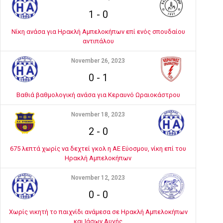
1
-
0
Νίκη ανάσα για Ηρακλή Αμπελοκήπων επί ενός σπουδαίου
αντιπάλου
November 26, 2023
0
-
1
Βαθιά βαθμολογική ανάσα για Κεραυνό Ωραιοκάστρου
November 18, 2023
2
-
0
675 λεπτά χωρίς να δεχτεί γκολ η ΑΕ Εύοσμου, νίκη επί του
Ηρακλή Αμπελοκήπων
November 12, 2023
0
-
0
Χωρίς νικητή το παιχνίδι ανάμεσα σε Ηρακλή Αμπελοκήπων
και Ιάσων Αυγής