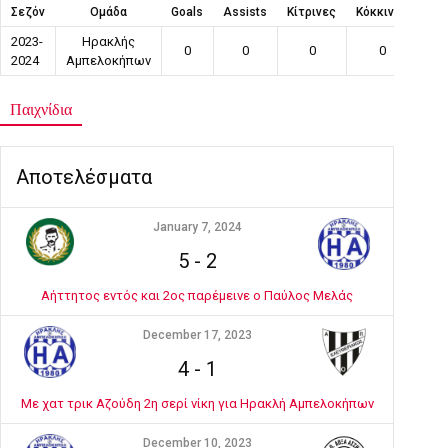
Σεζόν
Ομάδα
Goals
Assists
Κίτρινες
Κόκκινες
Συ
2023-
Ηρακλής
0
0
0
0
2024
Αμπελοκήπων
Παιχνίδια
Αποτελέσματα
January 7, 2024
5
-
2
Αήττητος εντός και 2ος παρέμεινε ο Παύλος Μελάς
December 17, 2023
4
-
1
Με χατ τρικ Αζούδη 2η σερί νίκη για Ηρακλή Αμπελοκήπων
December 10, 2023