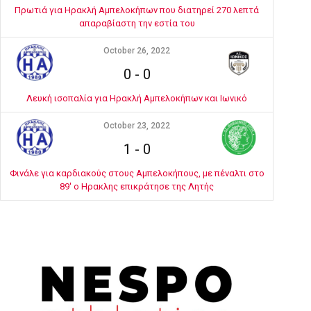
Πρωτιά για Ηρακλή Αμπελοκήπων που διατηρεί 270 λεπτά
απαραβίαστη την εστία του
October 26, 2022
0
-
0
Λευκή ισοπαλία για Ηρακλή Αμπελοκήπων και Ιωνικό
October 23, 2022
1
-
0
Φινάλε για καρδιακούς στους Αμπελοκήπους, με πέναλτι στο
89' ο Ηρακλης επικράτησε της Λητής