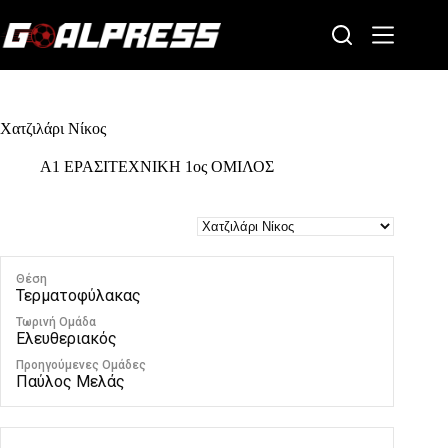
Skip
to
content
Χατζιλάρι Νίκος
Α1 ΕΡΑΣΙΤΕΧΝΙΚΗ 1ος ΟΜΙΛΟΣ
Θέση
Τερματοφύλακας
Τωρινή Ομάδα
Ελευθεριακός
Προηγούμενες Ομάδες
Παύλος Μελάς