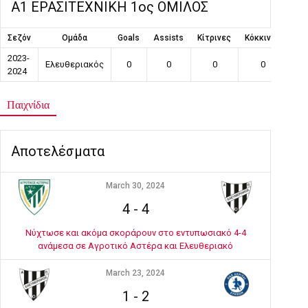
Α1 ΕΡΑΣΙΤΕΧΝΙΚΗ 1ος ΟΜΙΛΟΣ
Σεζόν
Ομάδα
Goals
Assists
Κίτρινες
Κόκκινες
Συ
2023-
Ελευθεριακός
0
0
0
0
2024
Παιχνίδια
Αποτελέσματα
March 30, 2024
4
-
4
Νύχτωσε και ακόμα σκοράρουν στο εντυπωσιακό 4-4
ανάμεσα σε Αγροτικό Αστέρα και Ελευθεριακό
March 23, 2024
1
-
2