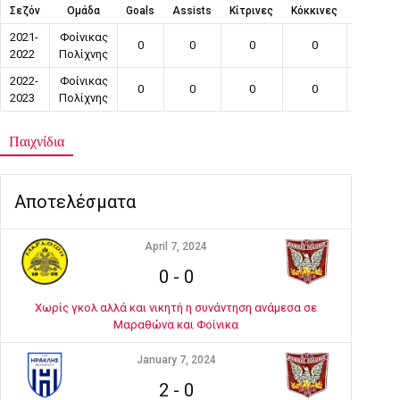
Σεζόν
Ομάδα
Goals
Assists
Κίτρινες
Κόκκινες
Συμμετο
2021-
Φοίνικας
0
0
0
0
0
2022
Πολίχνης
2022-
Φοίνικας
0
0
0
0
0
2023
Πολίχνης
Παιχνίδια
Αποτελέσματα
April 7, 2024
0
-
0
Χωρίς γκολ αλλά και νικητή η συνάντηση ανάμεσα σε
Μαραθώνα και Φοίνικα
January 7, 2024
2
-
0