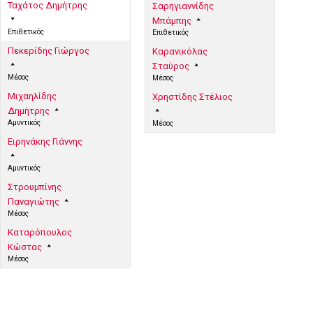
Ταχάτος Δημήτρης
Σαρηγιαννίδης
Μπάμπης
Επιθετικός
Επιθετικός
Πεκερίδης Γιώργος
Καρανικόλας
Σταύρος
Μέσος
Μέσος
Μιχαηλίδης
Χρηστίδης Στέλιος
Δημήτρης
Αμυντικός
Μέσος
Ειρηνάκης Γιάννης
Αμυντικός
Στρουμπίνης
Παναγιώτης
Μέσος
Καταρόπουλος
Κώστας
Μέσος