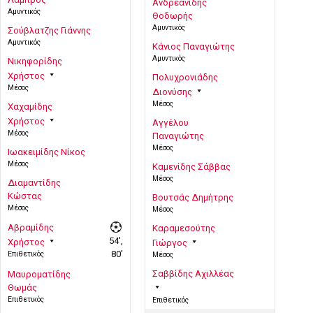
Ανδρεανίδης
Αμυντικός
Θοδωρής
Αμυντικός
Σούβλατζης Γιάννης
Αμυντικός
Κάνιος Παναγιώτης
Αμυντικός
Νικηφορίδης
Χρήστος
Πολυχρονιάδης
Μέσος
Διονύσης
Μέσος
Χαχαμίδης
Χρήστος
Αγγέλου
Μέσος
Παναγιώτης
Μέσος
Ιωακειμίδης Νίκος
Μέσος
Καμενίδης Σάββας
Μέσος
Διαμαντίδης
Κώστας
Βουτσάς Δημήτρης
Μέσος
Μέσος
Αβραμίδης
Καραμεσούτης
54',
Χρήστος
Γιώργος
80'
Επιθετικός
Μέσος
Σαββίδης Αχιλλέας
Μαυροματίδης
Θωμάς
Επιθετικός
Επιθετικός