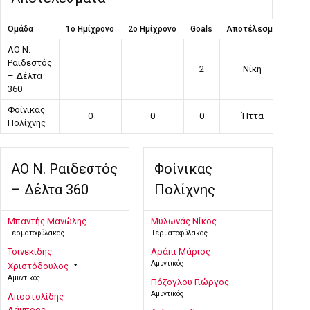
Ομάδα
1ο Ημίχρονο
2ο Ημίχρονο
Goals
Αποτέλεσμα
ΑΟ Ν.
Ραιδεστός
—
—
2
Νίκη
– Δέλτα
360
Φοίνικας
0
0
0
Ήττα
Πολίχνης
ΑΟ Ν. Ραιδεστός
Φοίνικας
– Δέλτα 360
Πολίχνης
Μπαντής Μανώλης
Μυλωνάς Νίκος
Τερματοφύλακας
Τερματοφύλακας
Τσινεκίδης
Αράπι Μάριος
Αμυντικός
Χριστόδουλος
Αμυντικός
Πόζογλου Γιώργος
Αμυντικός
Αποστολίδης
Λάμπρος