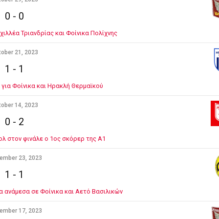
0
-
0
χιλλέα Τριανδρίας και Φοίνικα Πολίχνης
ober 21, 2023
1
-
1
α για Φοίνικα και Ηρακλή Θερμαϊκού
ober 14, 2023
0
-
2
ολ στον φινάλε ο 1ος σκόρερ της Α1
ember 23, 2023
1
-
1
ία ανάμεσα σε Φοίνικα και Αετό Βασιλικών
ember 17, 2023