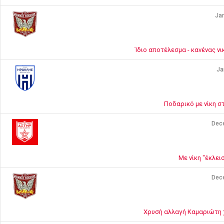
Jan
Ίδιο αποτέλεσμα - κανένας νι
Ja
Ποδαρικό με νίκη σ
Dec
Με νίκη "έκλει
Dec
Χρυσή αλλαγή Καμαριώτη 