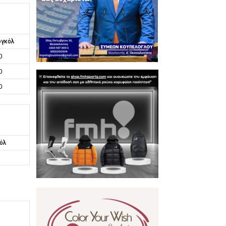
γκόλ
0
0
0
όλ