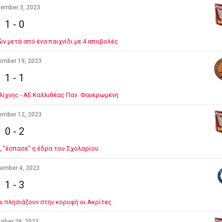
ember 3, 2023
1
-
0
ών μετά από ένα παιχνίδι με 4 αποβολές
ember 19, 2023
1
-
1
ολίχνης - ΑΕ Καλλιθέας Παν. Φανερωμένη
ember 12, 2023
0
-
2
α, "έσπασε" η έδρα του Σχολαρίου
ember 4, 2023
1
-
3
αι πλησιάζουν στην κορυφή οι Ακρίτες
ober 29, 2023