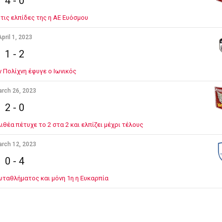
4
-
0
τις ελπίδες της η ΑΕ Ευόσμου
pril 1, 2023
1
-
2
ν Πολίχνη έφυγε ο Ιωνικός
rch 26, 2023
2
-
0
θέα πέτυχε το 2 στα 2 και ελπίζει μέχρι τέλους
rch 12, 2023
0
-
4
ταθλήματος και μόνη 1η η Ευκαρπία