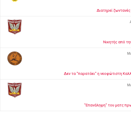
Διατηρεί ζωντανές 
A
Νικητής από τη
Ma
Δεν τα "παρατάει" η νεοφώτιστη Καλλι
Ma
"Επανάληψη" του ματς πρω