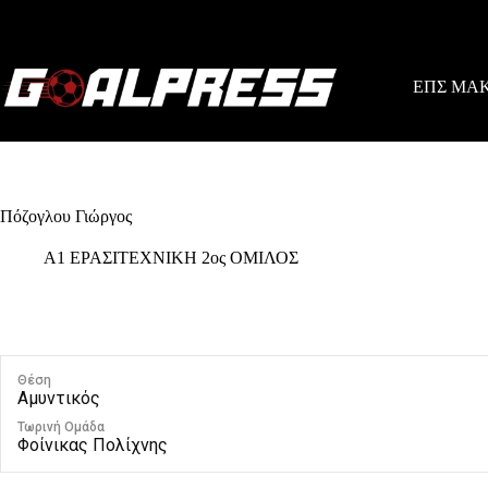
Skip
to
content
ΕΠΣ ΜΑ
Πόζογλου Γιώργος
Α1 ΕΡΑΣΙΤΕΧΝΙΚΗ 2ος ΟΜΙΛΟΣ
Θέση
Αμυντικός
Τωρινή Ομάδα
Φοίνικας Πολίχνης