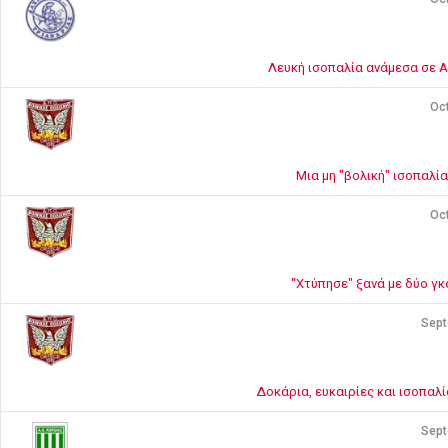
Λευκή ισοπαλία ανάμεσα σε Α
Oct
Μια μη "βολική" ισοπαλί
Oct
"Χτύπησε" ξανά με δύο γκ
Sept
Δοκάρια, ευκαιρίες και ισοπαλ
Sept