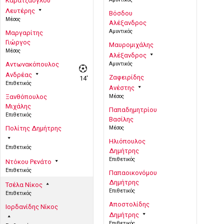
Καρατζάογλου
Λευτέρης
Βόσδου
Μέσος
Αλέξανδρος
Αμυντικός
Μαργαρίτης
Γιώργος
Μαυρομιχάλης
Μέσος
Αλέξανδρος
Αντωνακόπουλος
Αμυντικός
Ανδρέας
Ζαφειρίδης
14'
Επιθετικός
Ανέστης
Ξανθόπουλος
Μέσος
Μιχάλης
Παπαδημητρίου
Επιθετικός
Βασίλης
Πολίτης Δημήτρης
Μέσος
Ηλιόπουλος
Επιθετικός
Δημήτρης
Επιθετικός
Ντόκου Ρενάτο
Επιθετικός
Παπαοικονόμου
Δημήτρης
Τσέλα Νίκος
Επιθετικός
Επιθετικός
Αποστολίδης
Ιορδανίδης Νίκος
Δημήτρης
Επιθετικός