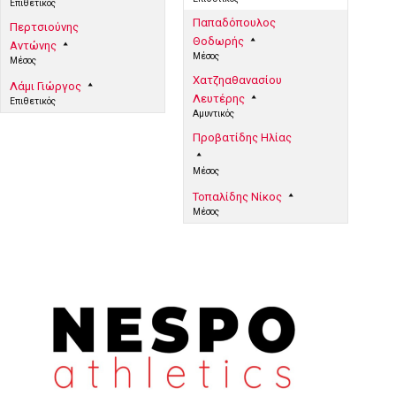
Επιθετικός
Παπαδόπουλος
Περτσιούνης
Θοδωρής
Αντώνης
Μέσος
Μέσος
Χατζηαθανασίου
Λάμι Γιώργος
Λευτέρης
Επιθετικός
Αμυντικός
Προβατίδης Ηλίας
Μέσος
Τοπαλίδης Νίκος
Μέσος