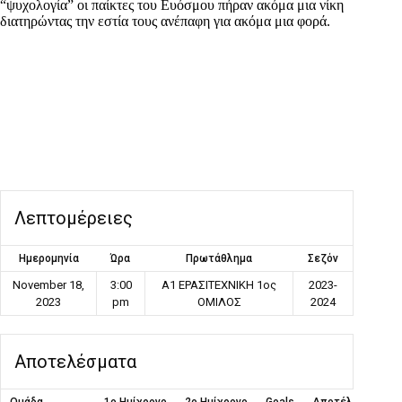
“ψυχολογία” οι παίκτες του Ευόσμου πήραν ακόμα μια νίκη
διατηρώντας την εστία τους ανέπαφη για ακόμα μια φορά.
Λεπτομέρειες
Ημερομηνία
Ώρα
Πρωτάθλημα
Σεζόν
November 18,
3:00
Α1 ΕΡΑΣΙΤΕΧΝΙΚΗ 1ος
2023-
2023
pm
ΟΜΙΛΟΣ
2024
Αποτελέσματα
Ομάδα
1ο Ημίχρονο
2ο Ημίχρονο
Goals
Αποτέλεσμα