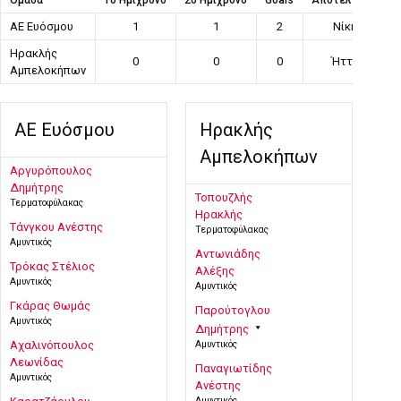
ΑΕ Ευόσμου
1
1
2
Νίκη
Ηρακλής
0
0
0
Ήττα
Αμπελοκήπων
ΑΕ Ευόσμου
Ηρακλής
Αμπελοκήπων
Αργυρόπουλος
Δημήτρης
Τοπουζλής
Τερματοφύλακας
Ηρακλής
Τάνγκου Ανέστης
Τερματοφύλακας
Αμυντικός
Αντωνιάδης
Τρόκας Στέλιος
Αλέξης
Αμυντικός
Αμυντικός
Γκάρας Θωμάς
Παρούτογλου
Αμυντικός
Δημήτρης
Αχαλινόπουλος
Αμυντικός
Λεωνίδας
Παναγιωτίδης
Αμυντικός
Ανέστης
Αμυντικός