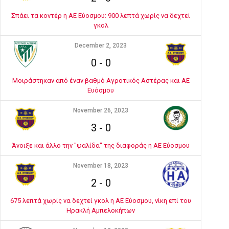
Σπάει τα κοντέρ η ΑΕ Εύοσμου: 900 λεπτά χωρίς να δεχτεί
γκολ
December 2, 2023
0
-
0
Μοιράστηκαν από έναν βαθμό Αγροτικός Αστέρας και ΑΕ
Ευόσμου
November 26, 2023
3
-
0
Άνοιξε και άλλο την "ψαλίδα" της διαφοράς η ΑΕ Εύοσμου
November 18, 2023
2
-
0
675 λεπτά χωρίς να δεχτεί γκολ η ΑΕ Εύοσμου, νίκη επί του
Ηρακλή Αμπελοκήπων