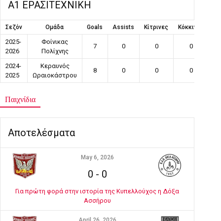
Α1 ΕΡΑΣΙΤΕΧΝΙΚΗ
Σεζόν
Ομάδα
Goals
Assists
Κίτρινες
Κόκκινες
Συ
2025-
Φοίνικας
7
0
0
0
2026
Πολίχνης
2024-
Κεραυνός
8
0
0
0
2025
Ωραιοκάστρου
Παιχνίδια
Αποτελέσματα
May 6, 2026
0
-
0
Για πρώτη φορά στην ιστορία της Κυπελλούχος η Δόξα
Ασσήρου
April 26, 2026