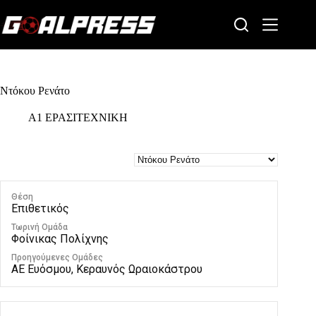
Skip
to
content
Ντόκου Ρενάτο
Α1 ΕΡΑΣΙΤΕΧΝΙΚΗ
Θέση
Επιθετικός
Τωρινή Ομάδα
Φοίνικας Πολίχνης
Προηγούμενες Ομάδες
ΑΕ Ευόσμου, Κεραυνός Ωραιοκάστρου