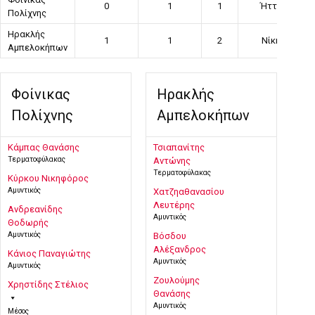
0
1
1
Ήττα
Πολίχνης
Ηρακλής
1
1
2
Νίκη
Αμπελοκήπων
Φοίνικας
Ηρακλής
Πολίχνης
Αμπελοκήπων
Κάμπας Θανάσης
Τσιαπανίτης
Τερματοφύλακας
Αντώνης
Τερματοφύλακας
Κύρκου Νικηφόρος
Αμυντικός
Χατζηαθανασίου
Λευτέρης
Ανδρεανίδης
Αμυντικός
Θοδωρής
Αμυντικός
Βόσδου
Αλέξανδρος
Κάνιος Παναγιώτης
Αμυντικός
Αμυντικός
Ζουλούμης
Χρηστίδης Στέλιος
Θανάσης
Αμυντικός
Μέσος