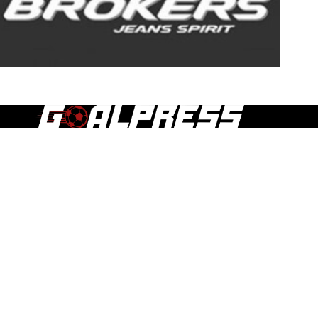
Τα άρθρα, οι δημοσιεύσεις και γενικά το περιεχόμενο του
goalpress.gr διατίθεται στους επισκέπτες αυστηρά για
προσωπική χρήση. Απαγορεύεται η χρήση ή αναδημοσίευση
του, σε οποιοδήποτε μέσο, μετά ή άνευ επεξεργασίας, χωρίς
γραπτή άδεια του εκδότη.