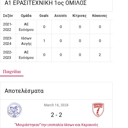
Α1 ΕΡΑΣΙΤΕΧΝΙΚΗ 1ος ΟΜΙΛΟΣ
Σεζόν
Ομάδα
Goals
Assists
Κίτρινες
Κόκκινες
Συμμετο
2021-
ΑΕ
0
0
0
0
0
2022
Ευόσμου
2023-
Ιάσων
1
0
0
0
8
2024
Αυγής
2022-
ΑΕ
0
0
0
2
13
2023
Ευόσμου
Παιχνίδια
Αποτελέσματα
March 16, 2024
2
-
2
"Μοιράστηκαν"την ισοπαλία Ιάσων και Κεραυνός