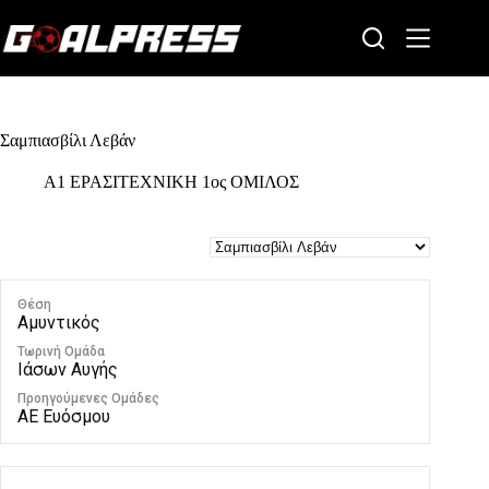
Skip
to
content
Σαμπιασβίλι Λεβάν
Α1 ΕΡΑΣΙΤΕΧΝΙΚΗ 1ος ΟΜΙΛΟΣ
Θέση
Αμυντικός
Τωρινή Ομάδα
Ιάσων Αυγής
Προηγούμενες Ομάδες
ΑΕ Ευόσμου