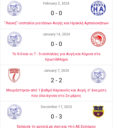
February 3, 2024
0
-
0
"Λευκή" ισοπαλία για Ιάσων Αυγής και Ηρακλή Αμπελοκήπων
January 14, 2024
0
-
0
Το 0-0 και οι 7 - 5 ισοπαλίες για Αυγή και Κύμινα στο
πρωτάθλημα
January 7, 2024
2
-
2
Μοιράστηκαν από 1 βαθμό Κεραυνός και Αυγή, σ' ένα ματς
που όλα έγιναν στο 2ο μέρος
December 17, 2023
0
-
3
Έκλεισε τη χρονιά με νίκη και +6 η ΑΕ Ευόσμου