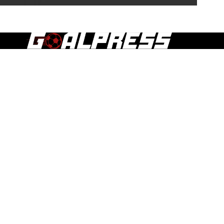
Τα άρθρα, οι δημοσιεύσεις και γενικά το περιεχόμενο του
goalpress.gr διατίθεται στους επισκέπτες αυστηρά για
προσωπική χρήση. Απαγορεύεται η χρήση ή αναδημοσίευση
του, σε οποιοδήποτε μέσο, μετά ή άνευ επεξεργασίας, χωρίς
γραπτή άδεια του εκδότη.
ΕΠΣ ΜΑΚΕΔΟΝΙΑΣ
Α1 ΕΡΑΣΙΤΕΧΝΙΚΗ
Α ΕΡΑΣΙΤΕΧΝΙΚΗ
Β ΕΡΑΣΙΤΕΧΝΙΚΗ