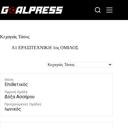
Skip
to
content
Κεχαγιάς Τάσος
Α1 ΕΡΑΣΙΤΕΧΝΙΚΗ 1ος ΟΜΙΛΟΣ
Θέση
Επιθετικός
Τωρινή Ομάδα
Δόξα Ασσήρου
Προηγούμενες Ομάδες
Ιωνικός