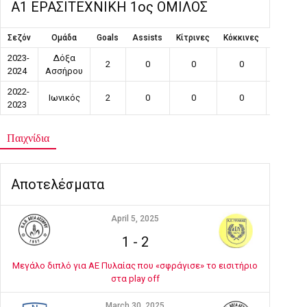
Α1 ΕΡΑΣΙΤΕΧΝΙΚΗ 1ος ΟΜΙΛΟΣ
Σεζόν
Ομάδα
Goals
Assists
Κίτρινες
Κόκκινες
Συμμετο
2023-
Δόξα
2
0
0
0
15
2024
Ασσήρου
2022-
Ιωνικός
2
0
0
0
14
2023
Παιχνίδια
Αποτελέσματα
April 5, 2025
1
-
2
Μεγάλο διπλό για ΑΕ Πυλαίας που «σφράγισε» το εισιτήριο
στα play off
March 30, 2025