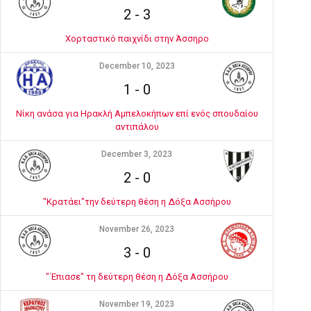
2
-
3
Χορταστικό παιχνίδι στην Άσσηρο
December 10, 2023
1
-
0
Νίκη ανάσα για Ηρακλή Αμπελοκήπων επί ενός σπουδαίου
αντιπάλου
December 3, 2023
2
-
0
"Κρατάει"την δεύτερη θέση η Δόξα Ασσήρου
November 26, 2023
3
-
0
"΄Επιασε" τη δεύτερη θέση η Δόξα Ασσήρου
November 19, 2023