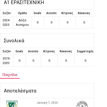
Α1 ΕΡΑΣΙΤΕΧΝΙΚΗ
Σεζόν
Ομάδα
Goals
Assists
Κίτρινες
Κόκκινες
Συμμετο
2024-
Δόξα
0
0
0
0
0
2025
Ασσήρου
Συνολικά
Σεζόν
Goals
Assists
Κίτρινες
Κόκκινες
Συμμετοχές
Αυτογ
2019-
0
0
0
0
0
0
2020
Παιχνίδια
Αποτελέσματα
January 7, 2024