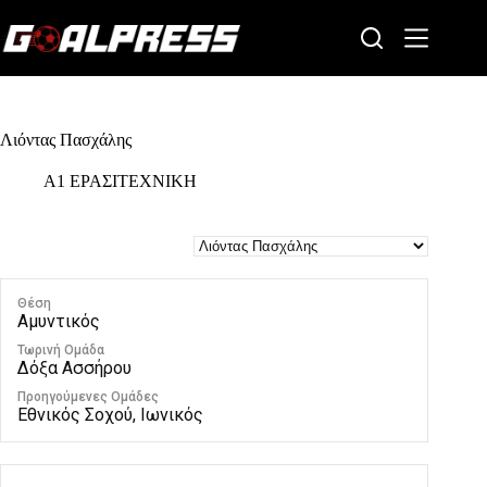
Skip
to
content
Λιόντας Πασχάλης
Α1 ΕΡΑΣΙΤΕΧΝΙΚΗ
Θέση
Αμυντικός
Τωρινή Ομάδα
Δόξα Ασσήρου
Προηγούμενες Ομάδες
Εθνικός Σοχού, Ιωνικός